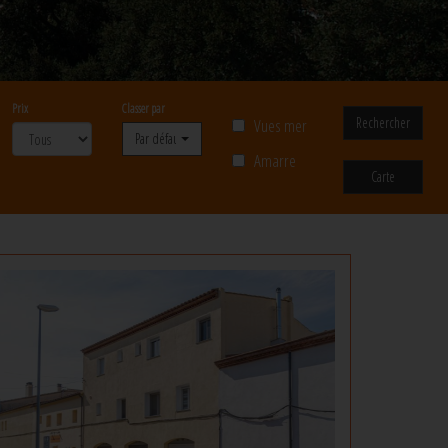
Prix
Classer par
Rechercher
Vues mer
Par défaut
Amarre
Carte