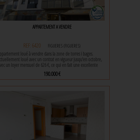
APPARTEMENT A VENDRE
REF: 6420
FIGUERES (FIGUERES)
ppartement loué à vendre dans la zone de torres i bages.
ctuellement loué avec un contrat en vigueur jusqu’en octobre,
vec un loyer mensuel de 626 €, ce qui en fait une excellente
pportunité d’investissement dès le premier moment.
190.000 €
ogement idéal aussi bien pour les investisseurs que pour ceux
91 m² |
3 Chambres |
2 Salles de bains
ui recherchent leur futur domicile. il est situé dans un quartier
alme et bien desservi, parfait pour profiter du confort et de la
ualité de vie.
’appartement dispose de 3 chambres, d’une cuisine ouverte,
’un grand salon-salle à manger, de la climatisation et du
hauffage, garantissant un confort toute l’année.
’immeuble dispose d’un ascenseur et d’une place de parking,
ffrant un environnement fonctionnel et pratique au quotidien.