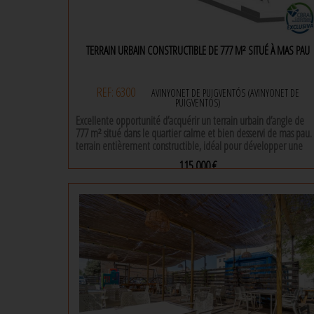
TERRAIN URBAIN CONSTRUCTIBLE DE 777 M² SITUÉ À MAS PAU
REF: 6300
AVINYONET DE PUIGVENTÓS (AVINYONET DE
PUIGVENTÓS)
Excellente opportunité d’acquérir un terrain urbain d’angle de
777 m² situé dans le quartier calme et bien desservi de mas pau.
terrain entièrement constructible, idéal pour développer une
maison individuelle moderne avec jardin.
115.000 €
le projet est livré avec une conception réalisée par modular
777 m² |
home, la société espagnole la plus prestigieuse dans le domaine
des maisons modulaires en béton. il s’agit d’une maison de plain
pied en forme de l, avec pergola et piscine orientée au sud.
certaines parties du projet peuvent être modifiées, prêt à
demander le permis de construire. idéal pour ceux qui
souhaitent construire sur mesure dans une zone résidentielle en
développement.
excellente situation et orientation.
pour plus d’informations ou pour organiser une visite, contactez-