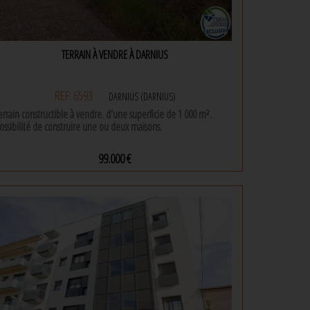
aison est idéale pour accueillir deux familles, venez la
écouvrir.
TERRAIN À VENDRE À DARNIUS
REF: 6593
DARNIUS (DARNIUS)
errain constructible à vendre. d'une superficie de 1 000 m².
ossibilité de construire une ou deux maisons.
99.000 €
1000 m² |