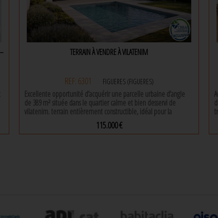
é
d
n
 –
TERRAIN À VENDRE À VILATENIM
REF: 6301
FIGUERES (FIGUERES)
t
Excellente opportunité d’acquérir une parcelle urbaine d’angle
A
de 389 m² située dans le quartier calme et bien desservi de
d
vilatenim. terrain entièrement constructible, idéal pour la
t
réalisation d’une maison individuelle moderne avec jardin,
o
115.000 €
piscine et tous les services en bordure de rue.
d
389 m² |
le terrain est livré avec un projet géotechnique, idéal pour ceux
m
qui souhaitent construire sur mesure dans une zone résidentielle
p
e
en plein développement.
a
h
très bonne localisation et orientation.
a
pour plus d’informations ou pour organiser une visite, contactez-
e
nous sans engagement.
l
p