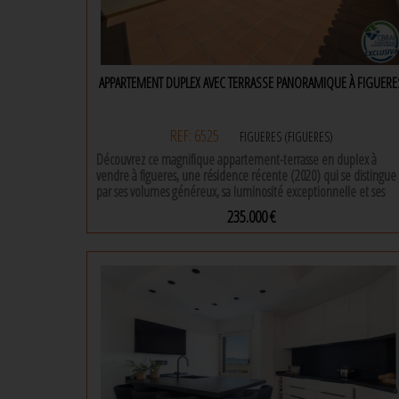
restaurants et activités de loisirs à proximité, ce qui en fait un
choix idéal pour ceux qui souhaitent allier tranquillité et
commodités. ne manquez pas cette opportunité d'acquérir un
bien d'exception dans un cadre idyllique. contactez-nous dès
aujourd'hui pour organiser une visite et découvrir tout le
APPARTEMENT DUPLEX AVEC TERRASSE PANORAMIQUE À FIGUERE
potentiel de cet appartement.
REF: 6525
FIGUERES (FIGUERES)
Découvrez ce magnifique appartement-terrasse en duplex à
vendre à figueres, une résidence récente (2020) qui se distingue
par ses volumes généreux, sa luminosité exceptionnelle et ses
superbes vues sur la ville et les montagnes environnantes.
235.000 €
ce duplex comprend 2 chambres et 2 salles de bains complètes,
150 m² |
2 Chambres |
2 Salles de bains
l'une équipée d'une baignoire et l'autre d'une douche, offrant
un confort optimal au quotidien. sa répartition sur deux niveaux
permet de séparer harmonieusement les espaces de vie et de
repos, créant un intérieur à la fois fonctionnel et accueillant.
l'un des principaux atouts de cette propriété est sa grande
terrasse panoramique, idéale pour profiter de l'extérieur,
partager des moments conviviaux en famille ou entre amis, ou
simplement admirer les magnifiques couchers de soleil sur la vill