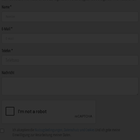
Name *
E-Mail *
Telefon *
Nachricht
Ich akzeptiere die
Nutzugsbedingungen, Datenschutz und Cookies
Und ich gebe meine
Einwilligung zur Verarbeitung meiner Daten.