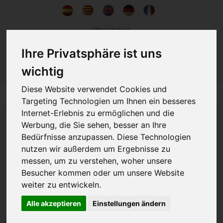
Wer sind wir
Nachrichten
Ihre Privatsphäre ist uns
kontakt
wichtig
Diese Website verwendet Cookies und
Targeting Technologien um Ihnen ein besseres
Internet-Erlebnis zu ermöglichen und die
Werbung, die Sie sehen, besser an Ihre
Bedürfnisse anzupassen. Diese Technologien
nutzen wir außerdem um Ergebnisse zu
messen, um zu verstehen, woher unsere
IMMOBILIEN
KONSTRUKTION
Besucher kommen oder um unsere Website
weiter zu entwickeln.
DIENSTLEISTUNG IN DER KONSTRUKTION UND INMOBILIEN
Alle akzeptieren
Einstellungen ändern
Since 1973