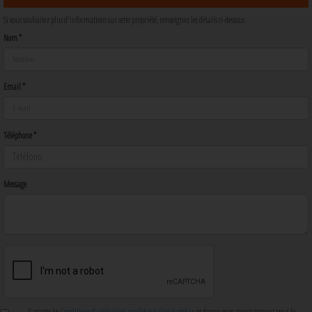
Si vous souhaitez plus d'informations sur cette propriété, renseignez les détails ci-dessous
Nom *
Email *
Téléphone *
Message
J'accepte les
Conditions d'utilisation, confidentialité et cookies
et donne mon consentement pour le