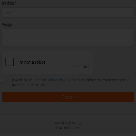
Téléphone *
Message
J'accepte les
Conditions d'utilisation, confidentialité et cookies
et donne mon consentement pour le
traitement de mes données.
Avenida de Rhode 105,
17480 Roses - Girona