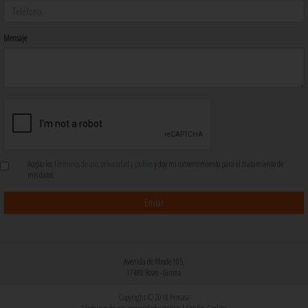
Mensaje
Acepto los
Términos de uso, privacidad y cookies
y doy mi consentimiento para el tratamiento de
mis datos.
Avenida de Rhode 105,
17480 Roses - Girona
Copyright © 2018 Procasa