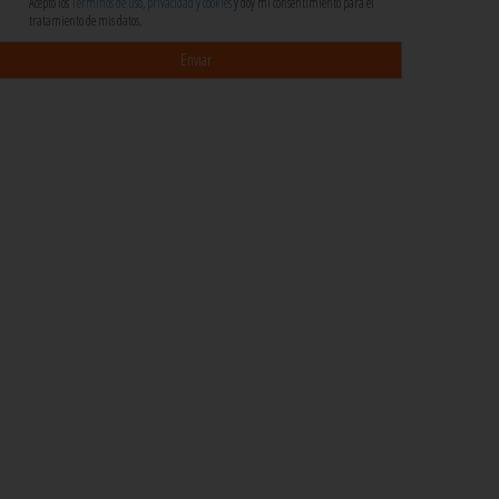
Acepto los
Términos de uso, privacidad y cookies
y doy mi consentimiento para el
tratamiento de mis datos.