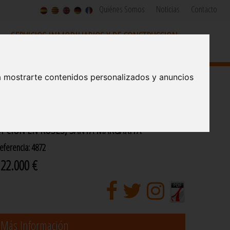
Quiénes Somos
Noticias
Contacto
SERVICIOS INMOBILIARIOS Y DE CONSTRUCCION
Since 1973
a mostrarte contenidos personalizados y anuncios
ENCANTADOR APARTAMENTO CON GARAJE EN
PCIÓN EN ROSES, SANTA MARGARITA
eferencia: 4872
122.000 €
Más Información