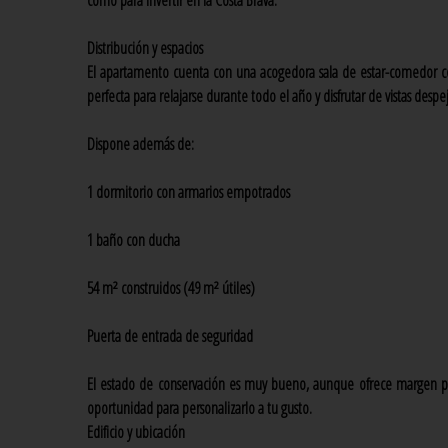
como para invertir en la Costa Brava.
Distribución y espacios
El apartamento cuenta con una acogedora sala de estar-comedor con c
perfecta para relajarse durante todo el año y disfrutar de vistas despe
Dispone además de:
1 dormitorio con armarios empotrados
1 baño con ducha
54 m² construidos (49 m² útiles)
Puerta de entrada de seguridad
El estado de conservación es muy bueno, aunque ofrece margen pa
oportunidad para personalizarlo a tu gusto.
Edificio y ubicación