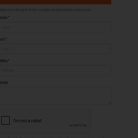
 desea más información de este inmueble, complete los datos a continuación
ombre *
ail *
léfono *
ensaje