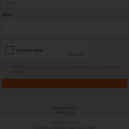
Mensaje
Acepto los
Términos de uso, privacidad y cookies
y doy mi consentimiento para el tratamiento de
mis datos.
Avenida de Rhode 105,
17480 Roses - Girona
Copyright © 2018 Procasa
Términos de uso, privacidad y cookies
|
Config. Cookies