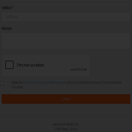
Teléfono *
Mensaje
Acepto los
Términos de uso, privacidad y cookies
y doy mi consentimiento para el tratamiento de
mis datos.
Avenida de Rhode 105,
17480 Roses - Girona