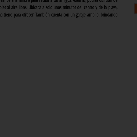
eal para familias o para recibir a tus amigos. Además, podrás disfrutar de
es al aire libre. Ubicada a solo unos minutos del centro y de la playa,
ona tiene para ofrecer. También cuenta con un garaje amplio, brindando