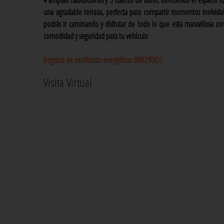
4 amplias habitaciones y 3 cuartos de baño, ofreciendo el espacio id
una agradable terraza, perfecta para compartir momentos inolvidabl
podrás ir caminando y disfrutar de todo lo que esta maravillosa z
comodidad y seguridad para tu vehículo
Registro de certificado energético:
8RBZ9TX2C
Visita Virtual