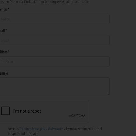
 desea más información de este inmueble, complete los datos a continuación
ombre *
ail *
léfono *
ensaje
Acepto los
Términos de uso, privacidad y cookies
y doy mi consentimiento para el
tratamiento de mis datos.