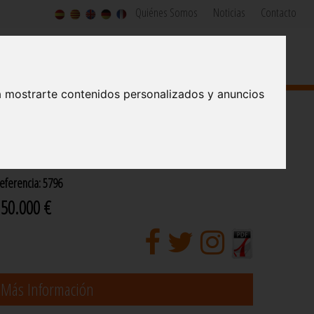
Quiénes Somos
Noticias
Contacto
SERVICIOS INMOBILIARIOS Y DE CONSTRUCCION
Since 1973
a mostrarte contenidos personalizados y anuncios
ASA EN VENTA CON VISTA AL MAR
eferencia: 5796
650.000 €
Más Información