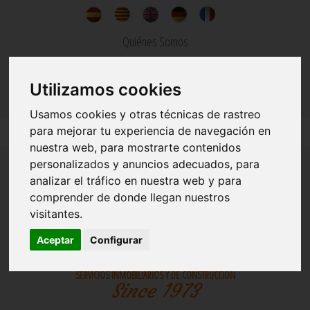
Quiénes Somos
Noticias
Utilizamos cookies
Contacto
Usamos cookies y otras técnicas de rastreo
para mejorar tu experiencia de navegación en
nuestra web, para mostrarte contenidos
personalizados y anuncios adecuados, para
analizar el tráfico en nuestra web y para
comprender de donde llegan nuestros
visitantes.
INMOBILIARIA
CONSTRUCCIONES
Aceptar
Configurar
SERVICIOS INMOBILIARIOS Y DE CONSTRUCCION
Since 1973