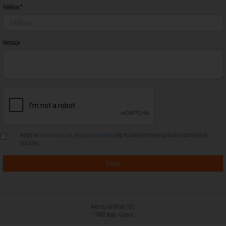
Teléfono *
Mensaje
Acepto los
Términos de uso, privacidad y cookies
y doy mi consentimiento para el tratamiento de
mis datos.
Avenida de Rhode 105,
17480 Roses - Girona