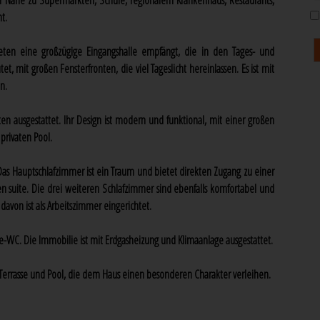
rer Nähe zu Supermärkten, Schule, regionalem Krankenhaus, Restaurants,
t.
en eine großzügige Eingangshalle empfängt, die in den Tages- und
, mit großen Fensterfronten, die viel Tageslicht hereinlassen. Es ist mit
n.
en ausgestattet. Ihr Design ist modern und funktional, mit einer großen
privaten Pool.
 Das Hauptschlafzimmer ist ein Traum und bietet direkten Zugang zu einer
 suite. Die drei weiteren Schlafzimmer sind ebenfalls komfortabel und
 davon ist als Arbeitszimmer eingerichtet.
te-WC. Die Immobilie ist mit Erdgasheizung und Klimaanlage ausgestattet.
errasse und Pool, die dem Haus einen besonderen Charakter verleihen.