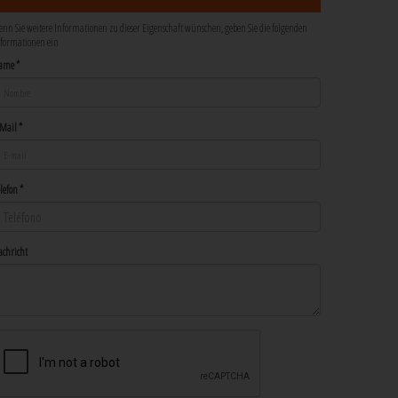
nn Sie weitere Informationen zu dieser Eigenschaft wünschen, geben Sie die folgenden
formationen ein
ame *
Mail *
lefon *
chricht