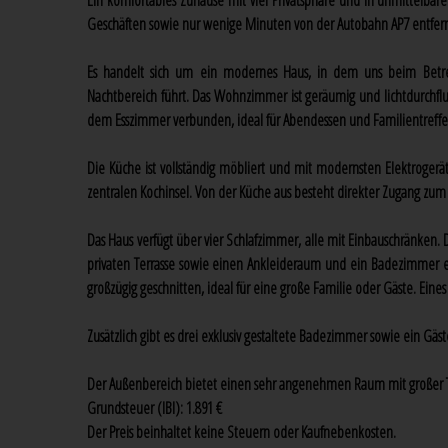
Ein komfortables Zuhause mit viel Privatsphäre und in unmittelba
Geschäften sowie nur wenige Minuten von der Autobahn AP7 entfern
Es handelt sich um ein modernes Haus, in dem uns beim Betret
Nachtbereich führt. Das Wohnzimmer ist geräumig und lichtdurchflutet
dem Esszimmer verbunden, ideal für Abendessen und Familientreffe
Die Küche ist vollständig möbliert und mit modernsten Elektrogerät
zentralen Kochinsel. Von der Küche aus besteht direkter Zugang zum 
Das Haus verfügt über vier Schlafzimmer, alle mit Einbauschränken.
privaten Terrasse sowie einen Ankleideraum und ein Badezimmer en
großzügig geschnitten, ideal für eine große Familie oder Gäste. Eines
Zusätzlich gibt es drei exklusiv gestaltete Badezimmer sowie ein Gäs
Der Außenbereich bietet einen sehr angenehmen Raum mit großer T
Grundsteuer (IBI): 1.891 €
Der Preis beinhaltet keine Steuern oder Kaufnebenkosten.