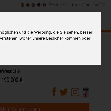
Wer sind wir
Nachrichten
kontakt
EISTUNG IN DER KONSTRUKTION UND INMOBILIEN
Since 1973
möglichen und die Werbung, die Sie sehen, besser
 verstehen, woher unsere Besucher kommen oder
PEKTAKULÄRE VILLA IM ZENTRUM VON
FIGUERES
eferenz: 6319
.190.000 €
Mehr Informationen