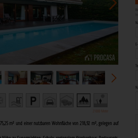
We
In
N
E-
Te
Na
21000 Meter
75,25 m² und einer nutzbaren Wohnfläche von 218,92 m², gelegen auf