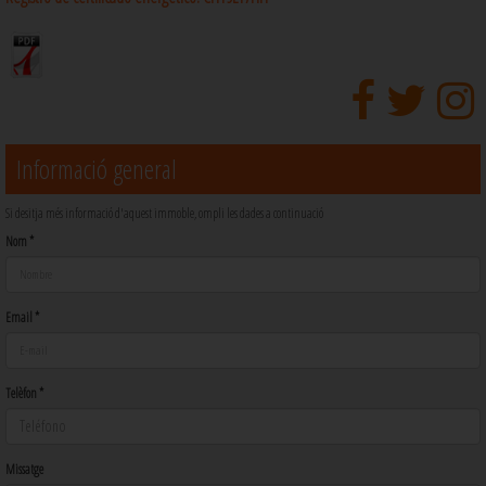
Informació general
Si desitja més informació d'aquest immoble, ompli les dades a continuació
Nom *
Email *
Telèfon *
Missatge