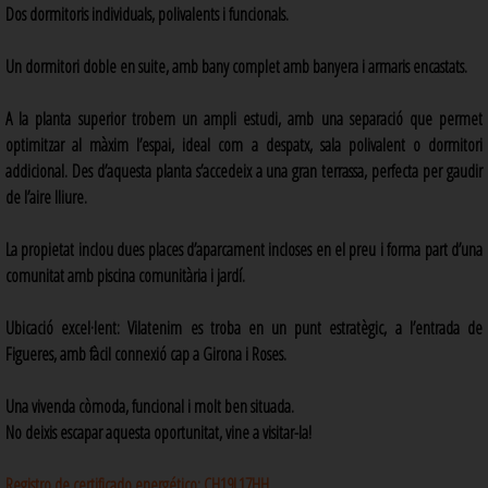
Dos dormitoris individuals, polivalents i funcionals.
Un dormitori doble en suite, amb bany complet amb banyera i armaris encastats.
A la planta superior trobem un ampli estudi, amb una separació que permet
optimitzar al màxim l’espai, ideal com a despatx, sala polivalent o dormitori
addicional. Des d’aquesta planta s’accedeix a una gran terrassa, perfecta per gaudir
de l’aire lliure.
La propietat inclou dues places d’aparcament incloses en el preu i forma part d’una
comunitat amb piscina comunitària i jardí.
Ubicació excel·lent: Vilatenim es troba en un punt estratègic, a l’entrada de
Figueres, amb fàcil connexió cap a Girona i Roses.
Una vivenda còmoda, funcional i molt ben situada.
No deixis escapar aquesta oportunitat, vine a visitar-la!
Registro de certificado energético:
CH19L17HH