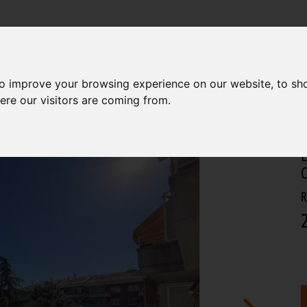
IMMOBILIÀRIA
CONSTRUCCIONS
to improve your browsing experience on our website, to sh
ere our visitors are coming from.
E
C
R