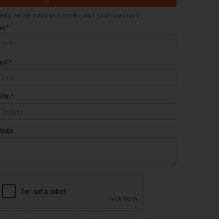
 desitja més informació d'aquest immoble, ompli les dades a continuació
om *
ail *
lèfon *
ssatge