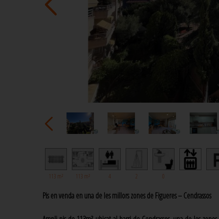
113 m²
113 m²
4
2
0
Pis en venda en una de les millors zones de Figueres – Cendrassos