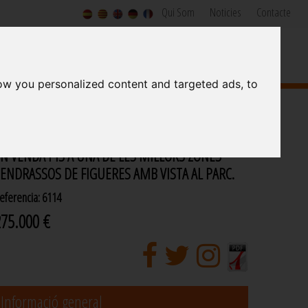
Qui Som
Noticies
Contacte
SERVEIS IMMOBILIARIS I DE CONSTRUCCIÓ
Since 1973
ow you personalized content and targeted ads, to
N VENDA PIS A UNA DE LES MILLORS ZONES
ENDRASSOS DE FIGUERES AMB VISTA AL PARC.
eferencia: 6114
275.000 €
Informació general