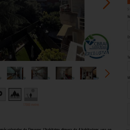
Si
N
Em
Te
Mi
17000 metres