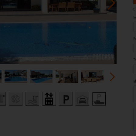
Si
N
Em
Te
M