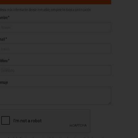
 desea más información de este inmueble, complete los datos a continuación
ombre *
ail *
léfono *
ensaje