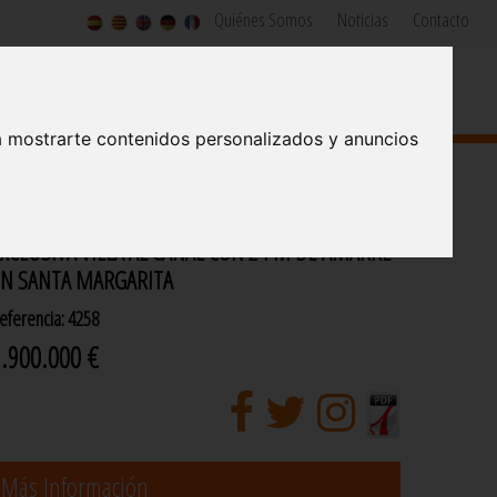
Quiénes Somos
Noticias
Contacto
SERVICIOS INMOBILIARIOS Y DE CONSTRUCCION
Since 1973
a mostrarte contenidos personalizados y anuncios
XCLUSIVA VILLA AL CANAL CON 24 M DE AMARRE
EN SANTA MARGARITA
eferencia: 4258
.900.000 €
Más Información