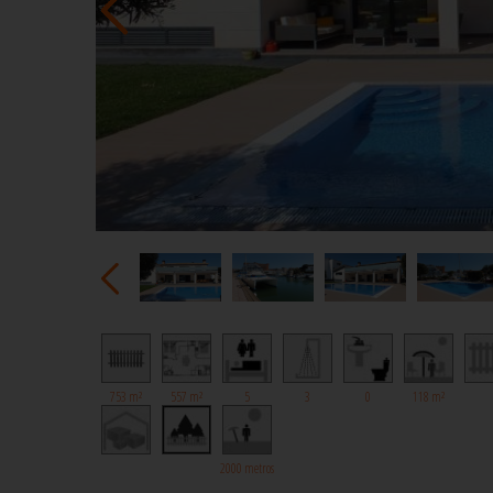
753 m²
557 m²
5
3
0
118 m²
2000 metros