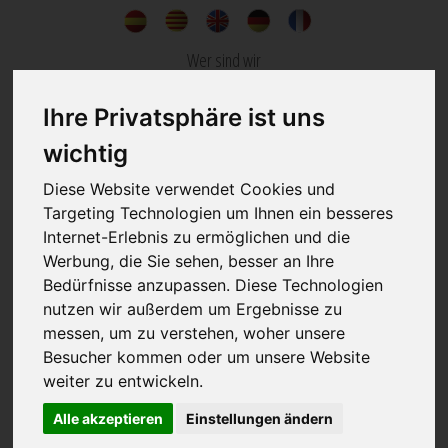
Wer sind wir
Nachrichten
Ihre Privatsphäre ist uns
kontakt
wichtig
Diese Website verwendet Cookies und
Targeting Technologien um Ihnen ein besseres
Internet-Erlebnis zu ermöglichen und die
Werbung, die Sie sehen, besser an Ihre
Bedürfnisse anzupassen. Diese Technologien
nutzen wir außerdem um Ergebnisse zu
messen, um zu verstehen, woher unsere
IMMOBILIEN
KONSTRUKTION
Besucher kommen oder um unsere Website
weiter zu entwickeln.
DIENSTLEISTUNG IN DER KONSTRUKTION UND INMOBILIEN
Since 1973
Alle akzeptieren
Einstellungen ändern