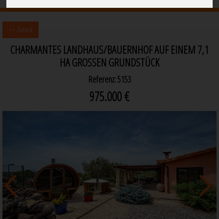
<< Zurück
CHARMANTES LANDHAUS/BAUERNHOF AUF EINEM 7,1
HA GROSSEN GRUNDSTÜCK
Referenz: 5153
975.000 €