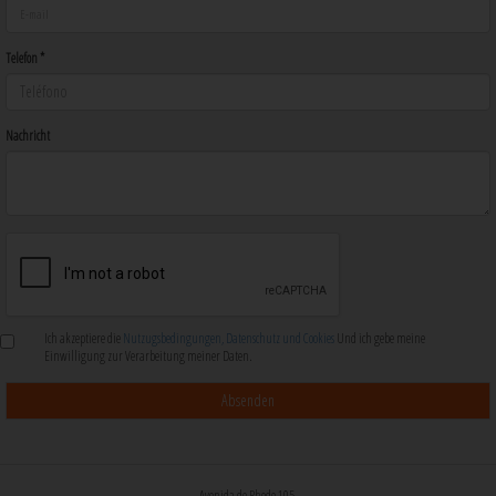
Telefon *
Nachricht
Ich akzeptiere die
Nutzugsbedingungen, Datenschutz und Cookies
Und ich gebe meine
Einwilligung zur Verarbeitung meiner Daten.
Avenida de Rhode 105,